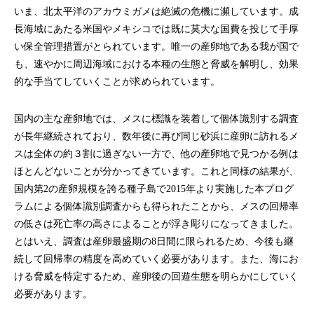
いま、北太平洋のアカウミガメは絶滅の危機に瀕しています。成
長海域にあたる米国やメキシコでは既に莫大な国費を投じて手厚
い保全管理措置がとられています。唯一の産卵地である我が国で
も、速やかに周辺海域における本種の生態と脅威を解明し、効果
的な手当てしていくことが求められています。
国内の主な産卵地では、メスに標識を装着して個体識別する調査
が長年継続されており、数年後に再び同じ砂浜に産卵に訪れるメ
スは全体の約３割に過ぎない一方で、他の産卵地で見つかる例は
ほとんどないことが分かってきています。これと同様の結果が、
国内第2の産卵規模を誇る種子島で2015年より実施した本プログ
ラムによる個体識別調査からも得られたことから、メスの回帰率
の低さは死亡率の高さによることが浮き彫りになってきました。
とはいえ、調査は産卵最盛期の8日間に限られるため、今後も継
続して回帰率の精度を高めていく必要があります。また、海にお
ける脅威を特定するため、産卵後の回遊生態を明らかにしていく
必要があります。