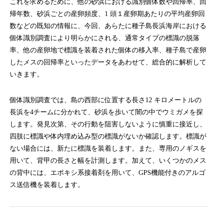
これを求めるために、他の砂浜における識別個体数や回帰率、回
帰年数、砂浜ごとの産卵頻度、1 頭１産卵期あたりの平均産卵回
数などの既知の情報に、今回、あらたに種子島長浜海岸における
個体識別調査により明らかにされる、通常タイプの標識の脱落
率、他の産卵地で標識を装着された個体の移入率、種子島で産卵
したメスの回帰率といったデータをあわせて、総合的に解析して
いきます。
個体識別調査では、島の西部に位置する長さ12 キロメートルの
長浜を4チームに分かれて、砂浜を歩いて闇の中でウミガメを探
します。発見次第、その行動を阻害しないように慎重に接近し、
四肢に標識や体内埋め込み型の標識がないか確認します。標識が
ない場合には、新たに標識を装着します。また、専用のノギスを
用いて、背甲の長さと幅を計測します。加えて、いくつかのメス
の背中には、エポキシ系接着剤を用いて、GPS機能付きのアルゴ
ス送信機を装着します。