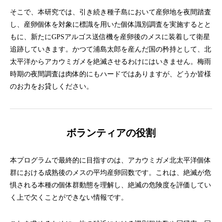
そこで、本研究では、引き続き種子島において産卵地を夜間踏査
し、産卵個体を対象に標識を用いた個体識別調査を実施するとと
もに、新たにGPSアルゴス送信機を産卵後のメスに装着して衛星
追跡していきます。かつて浦島太郎を産んだ国の矜持として、北
太平洋からアカウミガメを絶滅させるわけにはいきません。梅雨
時期の夜間調査は肉体的にもハードではありますが、どうか皆様
のお力をお貸しください。
ボランティアの役割
本プログラムで最終的に目指すのは、アカウミガメ北太平洋個体
群における成熟後のメスの平均産卵回数です。これは、絶滅が危
惧される本種の個体群動態を理解し、絶滅の危険度を評価してい
く上で欠くことができない情報です。