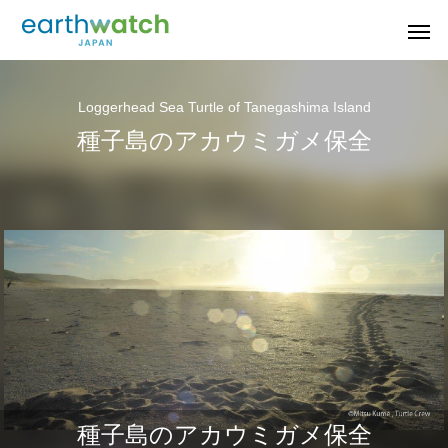
Loggerhead Sea Turtle of Tanegashima Island
種子島のアカウミガメ保全
若狭小浜のシロウ
果樹園の生きもの
音の
タンポポ調査
オ
種子島のアカウミガメ保全
山梨県