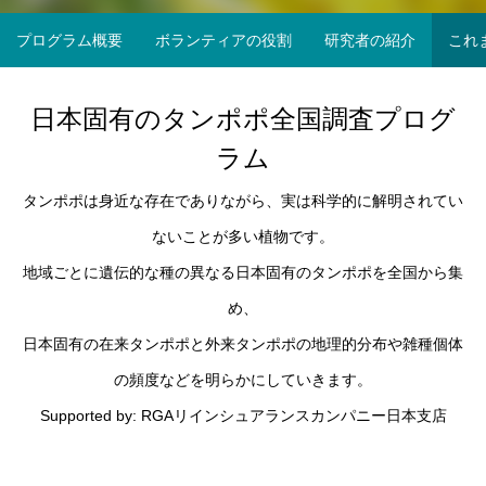
福井県
プログラム概要
ボランティアの役割
研究者の紹介
これ
日本固有のタンポポ全国調査プログ
ラム
タンポポは身近な存在でありながら、実は科学的に解明されてい
ないことが多い植物です。
地域ごとに遺伝的な種の異なる日本固有のタンポポを全国から集
め、
日本固有の在来タンポポと外来タンポポの地理的分布や雑種個体
の頻度などを明らかにしていきます。
Supported by: RGAリインシュアランスカンパニー日本支店