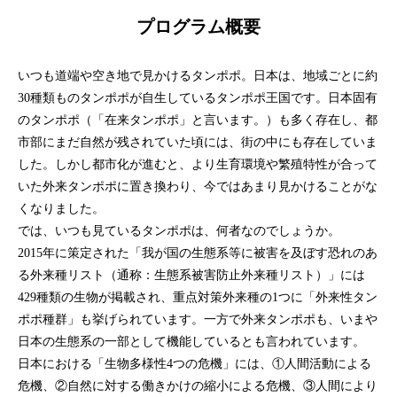
プログラム概要
いつも道端や空き地で見かけるタンポポ。日本は、地域ごとに約
30種類ものタンポポが自生しているタンポポ王国です。日本固有
のタンポポ（「在来タンポポ」と言います。）も多く存在し、都
市部にまだ自然が残されていた頃には、街の中にも存在していま
した。しかし都市化が進むと、より生育環境や繁殖特性が合って
いた外来タンポポに置き換わり、今ではあまり見かけることがな
くなりました。
では、いつも見ているタンポポは、何者なのでしょうか。
2015年に策定された「我が国の生態系等に被害を及ぼす恐れのあ
る外来種リスト（通称：生態系被害防止外来種リスト）」には
429種類の生物が掲載され、重点対策外来種の1つに「外来性タン
ポポ種群」も挙げられています。一方で外来タンポポも、いまや
日本の生態系の一部として機能しているとも言われています。
日本における「生物多様性4つの危機」には、①人間活動による
危機、②自然に対する働きかけの縮小による危機、③人間により