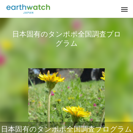
日本固有のタンポポ全国調査プロ
グラム
若狭小浜のシロウ
果樹園の生きもの
音の
タンポポ調査
オ
日本固有のタンポポ全国調査プログラム
山梨県