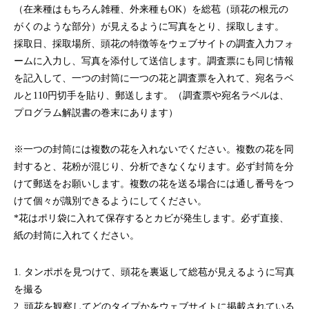
（在来種はもちろん雑種、外来種もOK）を総苞（頭花の根元の
がくのような部分）が見えるように写真をとり、採取します。
採取日、採取場所、頭花の特徴等をウェブサイトの調査入力フォ
ームに入力し、写真を添付して送信します。調査票にも同じ情報
を記入して、一つの封筒に一つの花と調査票を入れて、宛名ラベ
ルと110円切手を貼り、郵送します。（調査票や宛名ラベルは、
プログラム解説書の巻末にあります）
※一つの封筒には複数の花を入れないでください。複数の花を同
封すると、花粉が混じり、分析できなくなります。必ず封筒を分
けて郵送をお願いします。複数の花を送る場合には通し番号をつ
けて個々が識別できるようにしてください。
*花はポリ袋に入れて保存するとカビが発生します。必ず直接、
紙の封筒に入れてください。
1. タンポポを見つけて、頭花を裏返して総苞が見えるように写真
を撮る
2. 頭花を観察してどのタイプかをウェブサイトに掲載されている