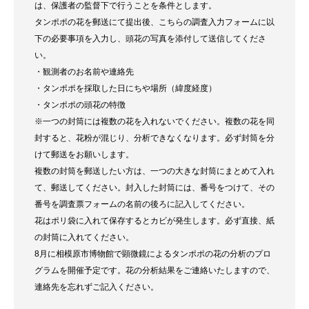
は、保護者の監督下で行うことを条件とします。
タンポポの花を郵送にて提出後、こちらの調査入力フォームに以
下の必要事項を入力し、頭花の写真を添付して送信してくださ
い。
・観測者のお名前や連絡先
・タンポポを採取した日にちや場所（緯度経度）
・タンポポの頭花の特徴
※一つの封筒には複数の花を入れないでください。複数の花を同
封すると、花粉が混じり、分析できなくなります。必ず封筒を分
けて郵送をお願いします。
複数の封筒を郵送したい方は、一つの大きな封筒にまとめて入れ
て、郵送してください。封入した封筒には、番号をつけて、その
番号を調査票フォームの名前の後ろに記入してください。
花はポリ袋に入れて保存するとカビが発生します。必ず直接、紙
の封筒に入れてください。
8月に相模原市博物館で顕微鏡によるタンポポの花の分析のプロ
グラムを開催予定です。花の分析結果をご連絡いたしますので、
連絡先を忘れずご記入ください。