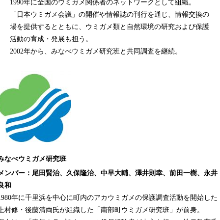
1990年に全国のウミガメ関係者のネットワークとして組織。
「日本ウミガメ会議」の開催や情報誌の刊行を通じ、情報交換の
場を提供するとともに、ウミガメ類と自然環境の研究および保護
活動の育成・発展も担う。
2002年から、みなべウミガメ研究班と共同調査を継続。
みなべウミガメ研究班
メンバー：尾田賢治、久保隆治、中早大輔、澤井則幸、前田一樹、永井
良和
1980年に千里浜を中心に町内のアカウミガメの保護調査活動を開始した
上村修・後藤清両氏が組織した「南部町ウミガメ研究班」が前身。