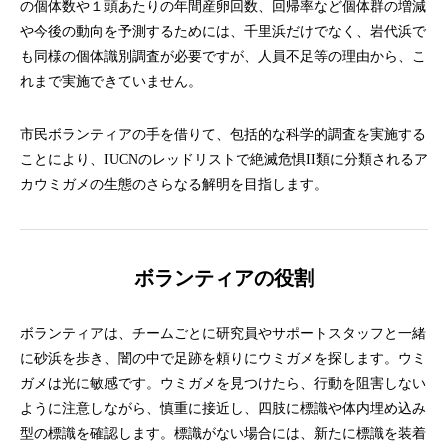
の個体数や１頭あたりの年間産卵回数、回帰率など個体群の増減
や今後の動向を予測するためには、千里浜だけでなく、岩代浜で
も同様の個体識別調査が必要ですが、人員不足等の理由から、こ
れまで実施できていません。
市民ボランティアの手を借りて、包括的な科学的調査を実施する
ことにより、IUCNのレッドリストで絶滅危惧II類に分類されるア
カウミガメの生態のさらなる解明を目指します。
ボランティアの役割
ボランティアは、チームごとに研究員やサポートスタッフと一緒
に砂浜を歩き、闇の中で足跡を頼りにウミガメを探します。ウミ
ガメは光に敏感です。ウミガメを見つけたら、行動を阻害しない
ように注意しながら、慎重に接近し、四肢に標識や体内埋め込み
型の標識を確認します。標識がない場合には、新たに標識を装着