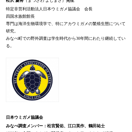
松沢 慶将
（まつざわ よしまさ）
先生
特定非営利活動法人日本ウミガメ協議会 会長
四国水族館館長
専門は海洋生物環境学で、特にアカウミガメの繁殖生態について
研究。
みなべ町での野外調査は学生時代から30年間にわたり継続してい
る。
日本ウミガメ協議会
みなべ調査メンバー：
松宮賢佑、江口英作、鶴田祐士