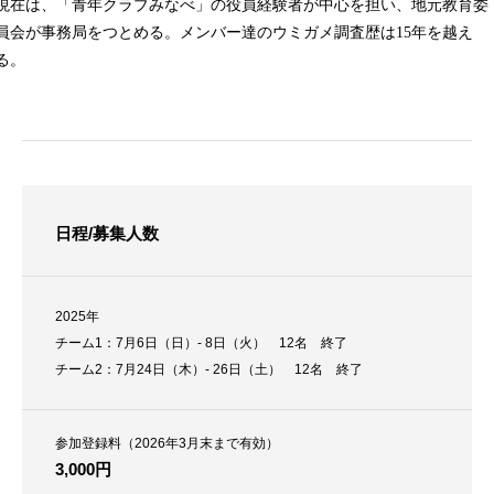
現在は、「青年クラブみなべ」の役員経験者が中心を担い、地元教育委
員会が事務局をつとめる。メンバー達のウミガメ調査歴は15年を越え
る。
日程/募集人数
2025年
チーム1：7月6日（日）- 8日（火） 12名 終了
チーム2：7月24日（木）- 26日（土） 12名 終了
参加登録料（2026年3月末まで有効）
3,000円