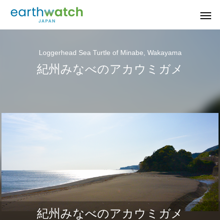
Loggerhead Sea Turtle of Minabe, Wakayama
紀州みなべのアカウミガメ
若狭小浜のシロウ
果樹園の生きもの
音の
タンポポ調査
オ
紀州みなべのアカウミガメ
山梨県