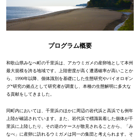
プログラム概要
和歌山県みなべ町の千里浜は、アカウミガメの産卵地として本州
最大規模を誇る地域です。上陸密度が高く遭遇確率が高いことか
ら、1990年以降、個体識別を基礎にした生態研究やバイオロギン
グ*研究の拠点として研究者が調査し、本種の生態解明に多大な
る貢献をしてきました。
同町内においては、千里浜のほかに周辺の岩代浜と高浜でも例年
上陸が確認されています。また、岩代浜で標識装着した個体が千
里浜に上陸したり、その逆のケースが散見されることから、「み
なべ」に産卵に訪れるウミガメは同一の集団と考えられます。そ