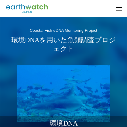
Coastal Fish eDNA Monitoring Project
環境DNAを用いた魚類調査プロジ
ェクト
若狭小浜のシロウ
果樹園の生きもの
音の
タンポポ調査
オ
環境DNA
山梨県