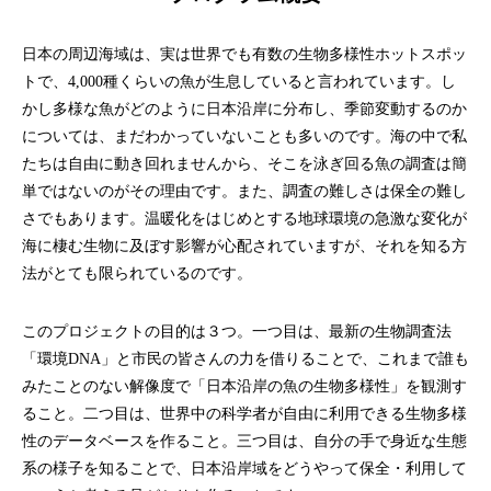
日本の周辺海域は、実は世界でも有数の生物多様性ホットスポッ
トで、4,000種くらいの魚が生息していると言われています。し
かし多様な魚がどのように日本沿岸に分布し、季節変動するのか
については、まだわかっていないことも多いのです。海の中で私
たちは自由に動き回れませんから、そこを泳ぎ回る魚の調査は簡
単ではないのがその理由です。また、調査の難しさは保全の難し
さでもあります。温暖化をはじめとする地球環境の急激な変化が
海に棲む生物に及ぼす影響が心配されていますが、それを知る方
法がとても限られているのです。
このプロジェクトの目的は３つ。一つ目は、最新の生物調査法
「環境DNA」と市民の皆さんの力を借りることで、これまで誰も
みたことのない解像度で「日本沿岸の魚の生物多様性」を観測す
ること。二つ目は、世界中の科学者が自由に利用できる生物多様
性のデータベースを作ること。三つ目は、自分の手で身近な生態
系の様子を知ることで、日本沿岸域をどうやって保全・利用して