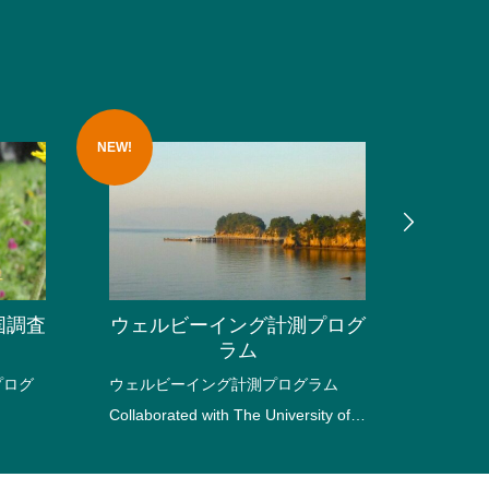
NEW!
国調査
ウェルビーイング計測プログ
木曽
ラム
プログ
ウェルビーイング計測プログラム
長野県
Collaborated with The University of
飼葉と
Tokyo
を通じ
自然草