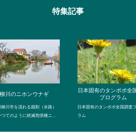
特集記事
日本固有のタンポポ全
柳川のニホンウナギ
プログラム
県柳川市を流れる掘割（水路）
日本固有のタンポポ全国調査
かつてのように絶滅危惧種ニホ
ラム
ナギが生息することを目指し
ニホンウナギとその餌となる生