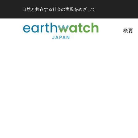
自然と共存する社会の実現をめざして
概要
若狭小浜のシロウ
果樹園の生きもの
タンポポ調
オ
山梨県