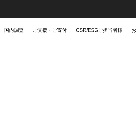
国内調査
ご支援・ご寄付
CSR/ESGご担当者様
音の生物季節観測
環境DNA
木曽馬
ふ
査
日本全国
日本全国の海岸
長野県木曽町開田高原
静