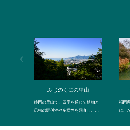
ウオ
ふじのくにの里山
しまれた
静岡の里山で、四季を通じて植物と
福岡
取り戻す
昆虫の関係性や多様性を調査し、都
に、
市近郊に残る自然環境の変遷を把握
ンウ
河川で調
します。
て、