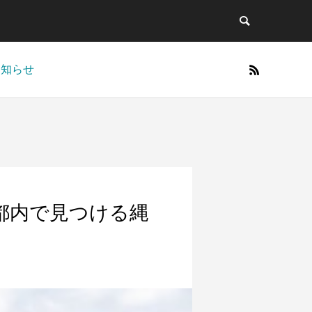
お知らせ
都内で見つける縄
種子島のアカウミ
じのくにの里山
柳川のウナギ
ガメ
岡県静岡市・菊川市
福岡県柳川市
鹿児島県中種子町・南種