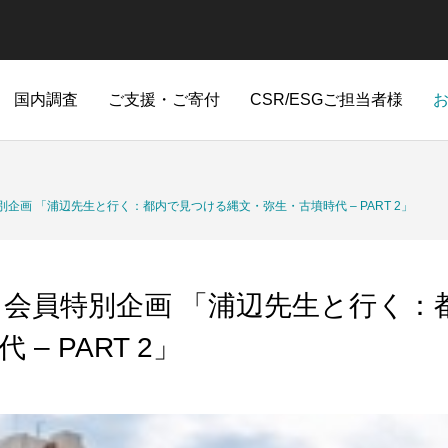
国内調査
ご支援・ご寄付
CSR/ESGご担当者様
企画 「浦辺先生と行く：都内で見つける縄文・弥生・古墳時代 – PART 2」
会員特別企画 「浦辺先生と行く：
– PART 2」
音の生物季節観測
環境DNA
木曽馬
ふ
査
日本全国
日本全国の海岸
長野県木曽町開田高原
静