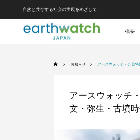
自然と共存する社会の実現をめざして
概要
お知らせ
アースウォッチ・会員特別
アースウォッチ・
文・弥生・古墳時代 
若狭小浜のシロウ
果樹園の生きもの
タンポポ調
オ
山梨県