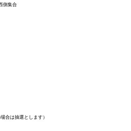
口西側集合
）
の場合は抽選とします）