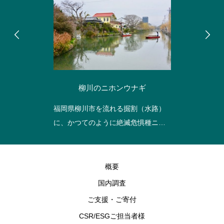
柳川のニホンウナギ
福岡県柳川市を流れる掘割（水路）
に、かつてのように絶滅危惧種ニホ
ンウナギが生息することを目指し
て、ニホンウナギとその餌となる生
物の生息調査
概要
国内調査
ご支援・ご寄付
CSR/ESGご担当者様