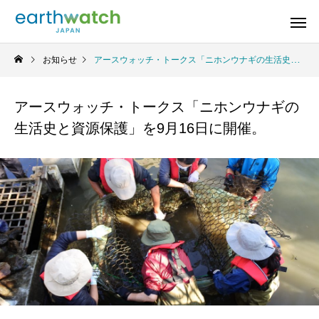
お知らせ
アースウォッチ・トークス「ニホンウナギの生活史と資源保護」を9月16日に開催。
アースウォッチ・トークス「ニホンウナギの
生活史と資源保護」を9月16日に開催。
若狭小浜のシロウ
果樹園の生きもの
音の
タンポポ調査
オ
山梨県