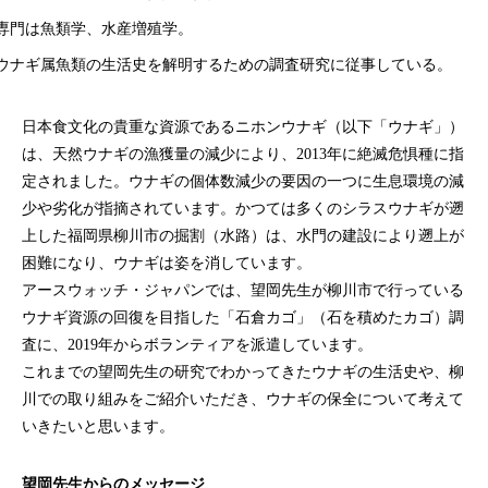
専門は魚類学、水産増殖学。
ウナギ属魚類の生活史を解明するための調査研究に従事している。
日本食文化の貴重な資源であるニホンウナギ（以下「ウナギ」）
は、天然ウナギの漁獲量の減少により、2013年に絶滅危惧種に指
定されました。ウナギの個体数減少の要因の一つに生息環境の減
少や劣化が指摘されています。かつては多くのシラスウナギが遡
上した福岡県柳川市の掘割（水路）は、水門の建設により遡上が
困難になり、ウナギは姿を消しています。
アースウォッチ・ジャパンでは、望岡先生が柳川市で行っている
ウナギ資源の回復を目指した「石倉カゴ」（石を積めたカゴ）調
査に、2019年からボランティアを派遣しています。
これまでの望岡先生の研究でわかってきたウナギの生活史や、柳
川での取り組みをご紹介いただき、ウナギの保全について考えて
いきたいと思います。
望岡先生からのメッセージ