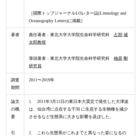
［国際トップジャーナルLOレター誌(Limnology and
Oceanography Letters)に掲載］
著者
責任著者：東北大学大学院生命科学研究科
占部
城
太郎教授
筆頭著者：東北大学大学院生命科学研究科
柚原
剛
研究員
調査
2011〜2019年
期間
論文
1. 2011年3月11日の東日本大震災で発生した大津波
の概
は、仙台湾に点在する干潟 に生息する生物種を減少
要
させるなど生態系に大きな影響を及ぼした。
引
2. これら生態系がこれまでと異なった姿になるの