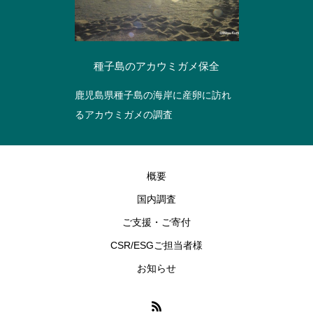
種子島のアカウミガメ保全
鹿児島県種子島の海岸に産卵に訪れ
るアカウミガメの調査
概要
国内調査
ご支援・ご寄付
CSR/ESGご担当者様
お知らせ