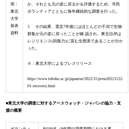
用：
か、それとも元の姿に戻るかを評価するため、市民
東北
ボランティアとともに毎年継続的な調査を行った。
大学
発表
3. その結果、震災7年後にはほとんどの干潟で生物
資料
群集が元の姿に戻ったことが確 認され、東北沿岸は
レジリエンス(回復力)に富む生態系であることが分か
った。
※：東北大学によるプレスリリース
https://www.tohoku.ac.jp/japanese/2022/11/press20221122-
01-recovery.html
■東北大学の調査に対するアースウォッチ・ジャパンの協力・支
援の概要
ボランティ
約500名（9年間の調査期間における累